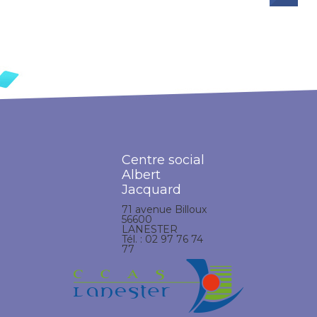
Centre social
Albert
Jacquard
71 avenue Billoux
56600
LANESTER
Tél. : 02 97 76 74
77