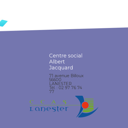
Centre social
Albert
Jacquard
71 avenue Billoux
56600
LANESTER
Tél. : 02 97 76 74
77